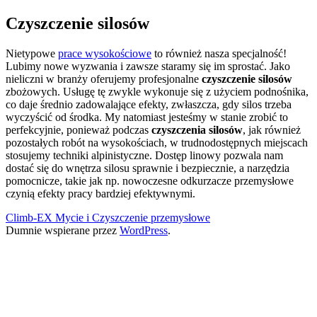
Czyszczenie silosów
Nietypowe
prace wysokościowe
to również nasza specjalność!
Lubimy nowe wyzwania i zawsze staramy się im sprostać. Jako
nieliczni w branży oferujemy profesjonalne
czyszczenie silosów
zbożowych. Usługę tę zwykle wykonuje się z użyciem podnośnika,
co daje średnio zadowalające efekty, zwłaszcza, gdy silos trzeba
wyczyścić od środka. My natomiast jesteśmy w stanie zrobić to
perfekcyjnie, ponieważ podczas
czyszczenia silosów
, jak również
pozostałych robót na wysokościach, w trudnodostępnych miejscach
stosujemy techniki alpinistyczne. Dostęp linowy pozwala nam
dostać się do wnętrza silosu sprawnie i bezpiecznie, a narzędzia
pomocnicze, takie jak np. nowoczesne odkurzacze przemysłowe
czynią efekty pracy bardziej efektywnymi.
Climb-EX Mycie i Czyszczenie przemysłowe
Dumnie wspierane przez
WordPress
.